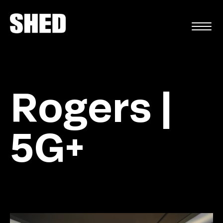
EN
Rogers |
5G+