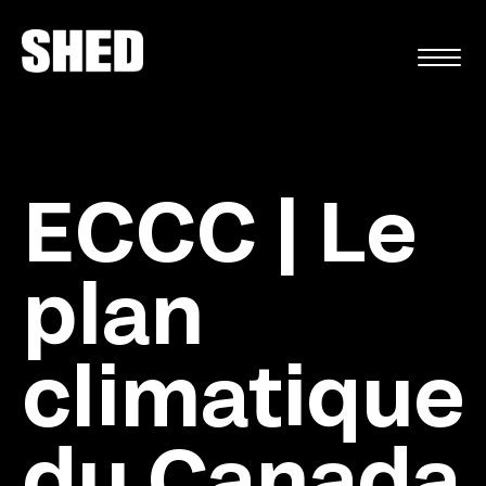
EN
ECCC | Le
plan
climatique
du Canada