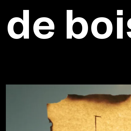
de boi