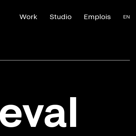
Work
Studio
Emplois
EN
eval