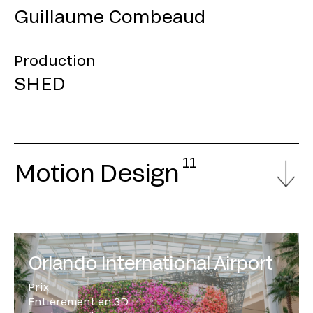
Guillaume Combeaud
Production
SHED
11
Motion Design
Orlando International Airport
Prix
Entièrement en 3D